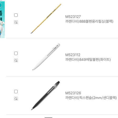
M523127
까렌다쉬)888볼펜용리필심(블랙)
M523112
까렌다쉬)849메탈볼펜(화이트)
M523126
까렌다쉬)픽스펜슬(2mm/샌디블랙)