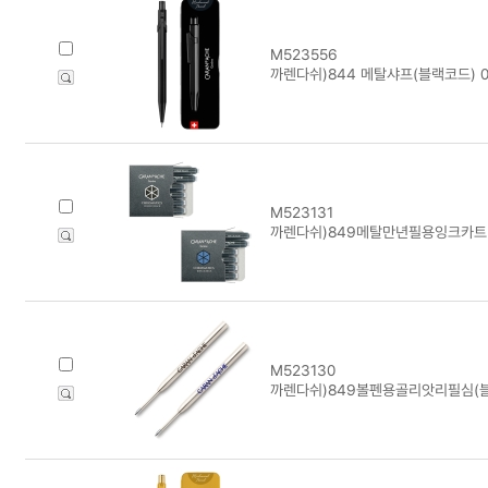
M523556
까렌다쉬)844 메탈샤프(블랙코드) 0
M523131
까렌다쉬)849메탈만년필용잉크카트리
M523130
까렌다쉬)849볼펜용골리앗리필심(블