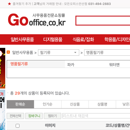
즐겨찾기 추가
|
고객
님의 거래점 안내 : 모든오피스안산점
031-494-2883
일반사무용품 >
필기류
>
명품필기류
명품필기류
파카
워터맨
총
29
개의 상품이 등록되어 있습니다.
이미지
코드/상품명/