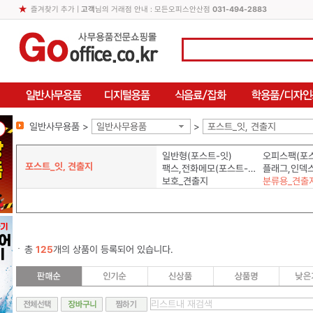
즐겨찾기 추가
|
고객
님의 거래점 안내 : 모든오피스안산점
031-494-2883
일반사무용품 >
일반사무용품
>
포스트_잇, 견출지
일반형(포스트-잇)
오피스팩(포스
포스트_잇, 견출지
팩스,전화메모(포스트-잇)
보호_견출지
분류용_견출
총
125
개의 상품이 등록되어 있습니다.