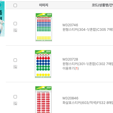
이미지
코드/상품명/
M320746
원형스티커(304-1/혼합)C305 7매
M320728
원형스티커(301-1/혼합)C302 7매
이용후기(
1
)
M320846
화살표스티커(603/적색)F532 8매