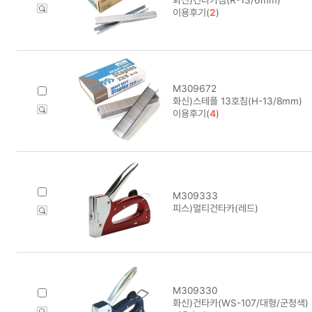
이용후기(
2
)
M309672
화신)스테플 13호침(H-13/8mm)
이용후기(
4
)
M309333
피스)멀티건타카(레드)
M309330
화신)건타카(WS-107/대형/군청색) 