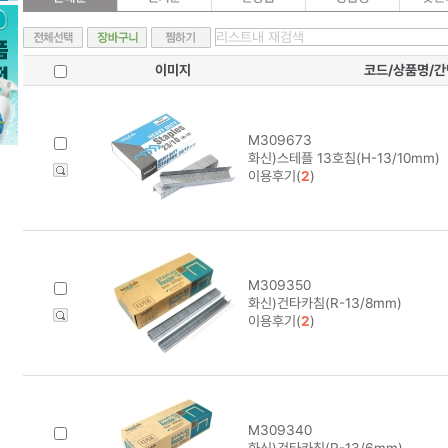
이미지
코드/상품명/
M309673
화신)스테플 13호침(H-13/10mm)
이용후기(
2
)
M309350
화신)건타카침(R-13/8mm)
이용후기(
2
)
M309340
화신)건타카침(R-13/6mm)