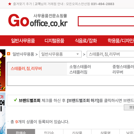
즐겨찾기 추가
|
고객
님의 거래점 안내 : 모든오피스안산점
031-494-2883
일반사무용품 >
일반사무용품
>
스테플러,침,리무버
소형스테플러
중형스테플러
스테플러,침,리무버
스테플러침
리무버
브랜드별조회
체크를 하신 후
[브랜드별조회 하기]
를 클릭하시면 브랜드
총
9
개의 상품이 등록되어 있습니다.