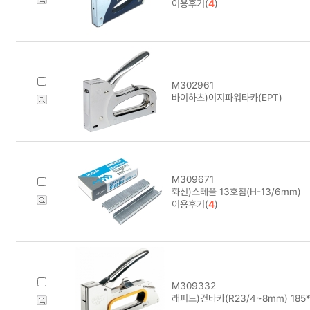
이용후기(
4
)
M302961
바이하츠)이지파워타카(EPT)
M309671
화신)스테플 13호침(H-13/6mm)
이용후기(
4
)
M309332
래피드)건타카(R23/4~8mm) 185*3