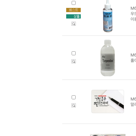
M6
우드
이
M6
홀
M6
말