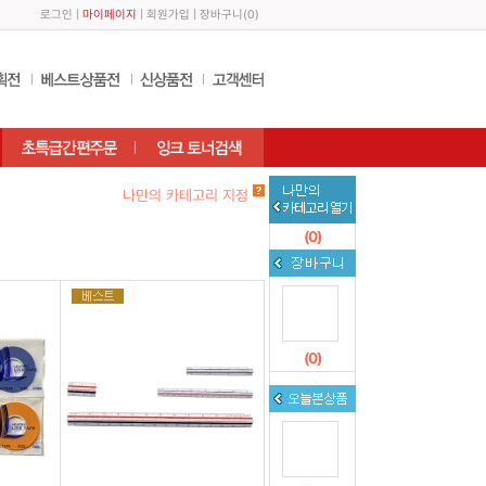
로그인
|
마이페이지
|
회원가입
|
장바구니
(
0
)
나만의 카테고리 지정
(
0
)
(
0
)