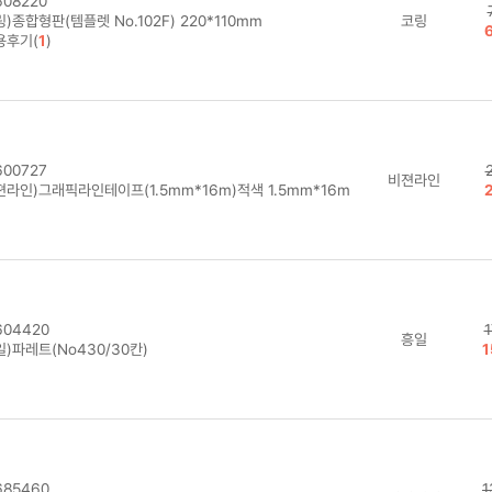
08220
)종합형판(템플렛 No.102F) 220*110mm
코링
용후기(
1
)
00727
비젼라인
젼라인)그래픽라인테이프(1.5mm*16m)적색 1.5mm*16m
04420
1
흥일
)파레트(No430/30칸)
1
85460
1