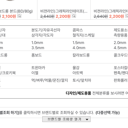
드롱 본드(BD/80g)
비젼라인)그래픽라인테이프(1.5mm*16m)노랑
비젼라인)그래픽라인테이프(1.5mm*
원
2,100원
2,640원
2,200원
2,640원
2,200원
/자
분도기/자유곡선자
콤파스
제도용소
/대
삼각자/각도자
철직자/스케일
측량용품
mm
1.0mm
1.5mm
2.0mm
mm
3.5mm
4.0mm
4.5mm
보드롱
폼보드
칼라보드롱
콜크우드
필
트윈마카
물감
포스터칼
/크로키북
이젤
아트백
펜촉/펜
프
먹/벼루/먹물/문진/깔지
토시/앞치마
판화롤러
도
디자인/제도용품
전체분류를 보시려면 
별조회 하기]
를 클릭하시면 브랜드별로 조회하실 수 있습니다.
(다중선택 가능)