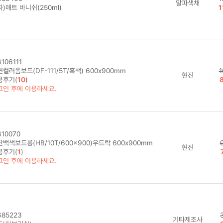
알파색채
)매트 바니쉬(250ml)
1
106111
컬러폼보드(DF-111/5T/흑색) 600x900mm
1
현진
용후기(
10
)
그인 후에 이용하세요.
10070
백색보드롱(HB/10T/600x900)우드락 600x900mm
현진
용후기(
1
)
그인 후에 이용하세요.
85223
기타제조사