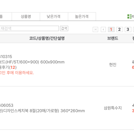
1
2
3
코드/상품명/간단설명
브랜드
10315
드(HF/5T/600x900) 600x900mm
현진
용후기(
12
)
그인 후에 이용하세요.
06053
삼원특수지
원)디자인스케치북 8절(20매/가로형) 360*260mm