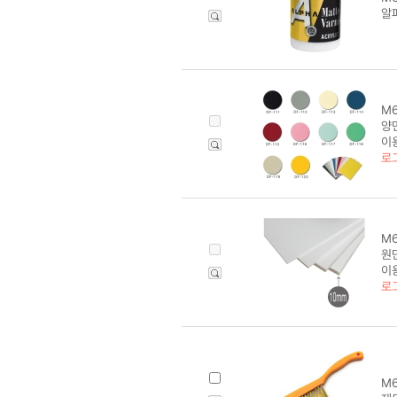
알파
M6
양면
이
로
M6
원단
이
로
M6