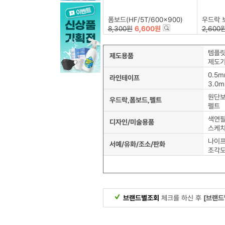
폼보드(HF/5T/600x900)
우드락 보
8,300원
6,600원
2,600
템플릿
제도용품
제도기
0.5
라인테이프
3.0
원단
우드락,폼보드,펠트
펠트
색연
디자인/미술용품
스케치
나이
서예/유화/조소/판화
조각
브랜드별조회
체크를 하신 후
[브랜드