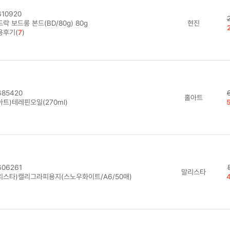
10920
락 보드롱 본드(BD/80g) 80g
현진
용후기(
7
)
85420
홀아트
아트)테레핀오일(270ml)
06261
말리스타
리스타)캘리그라피용지(스노우화이트/A6/50매)