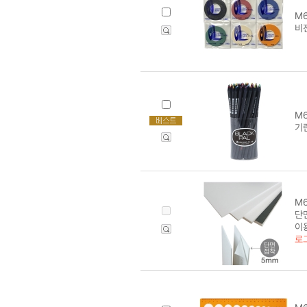
M6
비
M6
기린
M6
단면
이
로