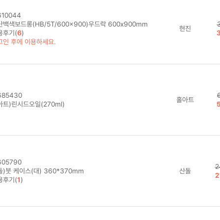
10044
백색보드롱(HB/5T/600x900)우드락 600x900mm
현진
용후기(
6
)
그인 후에 이용하세요.
85430
홀아트
아트)린시드오일(270ml)
05790
2
)붓 케이스(대) 360*370mm
산돌
2
용후기(
1
)