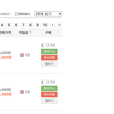
리스트보기
이미지보기
4
5
6
7
8
9
10
판매가격
적립금
구매
EA
8,300원
0점
6,600원
EA
4,500원
0점
3,900원