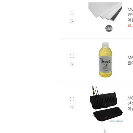
M6
원단
이
로
M6
홀
M6
산돌
이