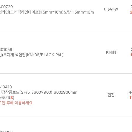
00729
비젼라인
젼라인)그래픽라인테이프(1.5mm*16m)노랑 1.5mm*16m
01059
KIRIN
)무지개 색연필(KN-06/BLACK PAL)
10410
접착폼보드(SF/5T/600x900) 600x900mm
1
현진
용후기(
3
)
1
그인 후에 이용하세요.