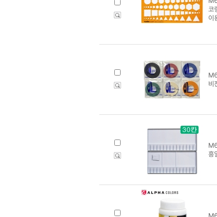
M6
코링
이
M6
비
M6
흥일
M6