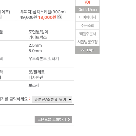
(
0
)
16m)적색
우찌다)삼각스케일(30Cm)
19,000원
18,000원
마이페이지
주문조회
품
도면통/걸이
엑셀주문서
라이트박스
사원방문요청
2.5mm
5.0mm
락
우드락본드,컷터기
라
붓/팔레트
대
디자인펜
보조제
여기를 클릭하세요