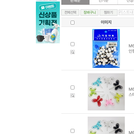
이미지
M6
인
M6
스
M6