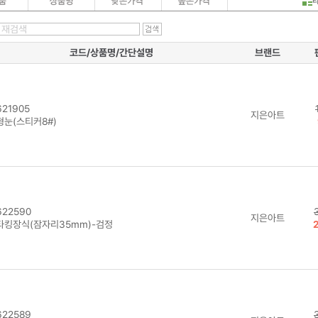
코드/상품명/간단설명
브랜드
21905
지은아트
형눈(스티커8#)
22590
지은아트
타킹장식(잠자리35mm)-검정
22589