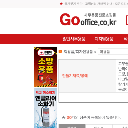
즐겨찾기 추가
|
고객
님의 거래점 안내 : 모든오
학용품/디자인용품 >
학용품
고무줄
반짝이
도장,
만들기재료/공예
아크릴
칼라
목걸이
총
30
개의 상품이 등록되어 있습니다.