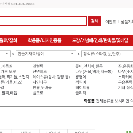
피스안산점
031-494-2883
>
만들기재료/공예
>
장식류(스타킹,눈,단추)
,매듭실
깃털류
꽂이,앞치마,필통
끈,운동
가루,모루
단면비즈
나무(거울,액자,저금통)
롤러,찍기틀,스펀지
레이스류(망사,땡땡 등)
뿅뿅이
스티커비
류(거울,비즈)
자연나무
찍찍이
구슬종류
자갈
핀류,돗바늘
테이프류
기타 장
,팔찌,매듭
벨크로
글리터
학용품
전체분류를 보시려면 