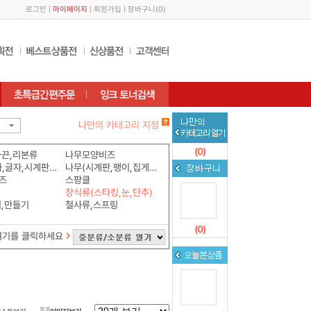
로그인
|
마이페이지
|
회원가입
|
장바구니
(
0
)
나만의 카테고리 지정
(
0
)
화끈,리본류
나무모양비즈
나무(숫자,글자,시계판,알파벳)
나무(시계판,팽이,집게,모형)
즈
스팡클
장식류(스타킹,눈,단추)
식,만들기
철사류,스프링
(
0
)
여기를 클릭하세요