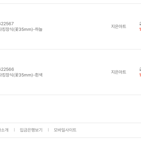
22567
지은아트
타킹장식(꽃35mm)-하늘
22566
지은아트
타킹장식(꽃35mm)-흰색
사소개
입금은행보기
모바일사이트