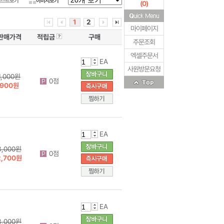
리스트보기
이미지보기
(
0
)
1
2
마이페이지
판매가격
적립금
구매
주문조회
엑셀주문서
EA
사원방문요청
1,000원
0점
900원
EA
3,000원
0점
2,700원
EA
3,000원