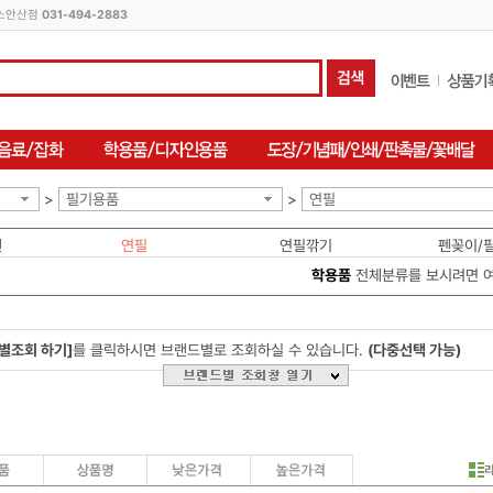
피스안산점
031-494-2883
>
필기용품
>
연필
펜
연필
연필깎기
펜꽂이/
학용품
전체분류를 보시려면 
별조회 하기]
를 클릭하시면 브랜드별로 조회하실 수 있습니다.
(다중선택 가능)