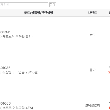
코드/상품명/간단설명
브랜드
04041
동아
아)체크스틱 색연필(빨강)
01035
동아
)노랑병아리 연필(2B/10본)
01666
모닝글로리
닝)소프트 연필그립(4EA)