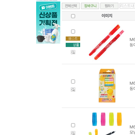
이미지
M6
동
M6
동아
M6
모