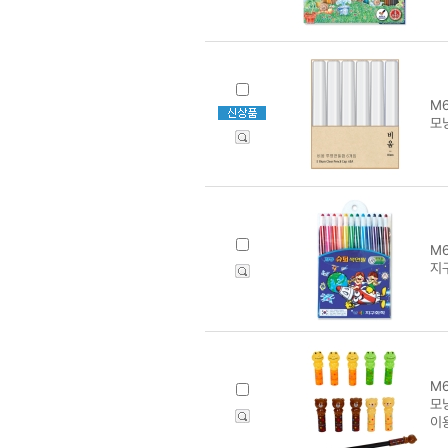
M6
모
M6
지
M6
모
이