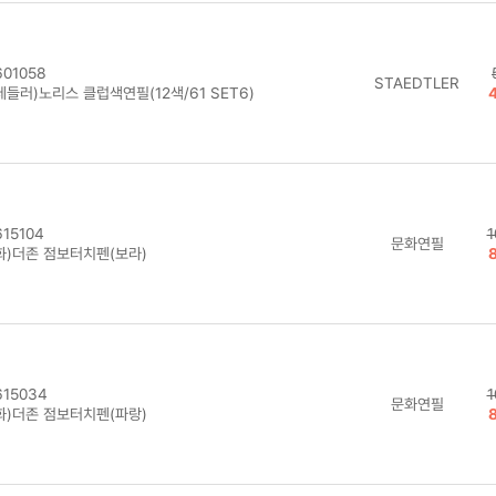
01058
STAEDTLER
들러)노리스 클럽색연필(12색/61 SET6)
15104
1
문화연필
화)더존 점보터치펜(보라)
15034
1
문화연필
화)더존 점보터치펜(파랑)