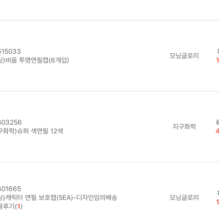
15033
모닝글로리
닝)비움 투명연필캡(6개입)
03256
지구화학
구화학)슈퍼 색연필 12색
01665
닝)캐릭터 연필 보호캡(5EA)-디자인임의배송
모닝글로리
용후기(
1
)