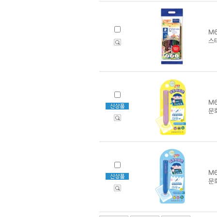
M6
스테
M6
문
M6
문