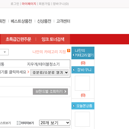
로그인
|
마이페이지
|
회원가입
|
장바구니
(
0
)
나만의 카테고리 지정
(
0
)
필통
지우개/테이블청소기
여기를 클릭하세요
(
0
)
리스트보기
이미지보기