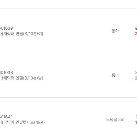
01039
동아
)캐릭터 연필(B/10본/여)
01038
동아
)캐릭터 연필(B/10본/남)
01641
모닝글로리
닝)냥냥이 연필캡세트(4EA)