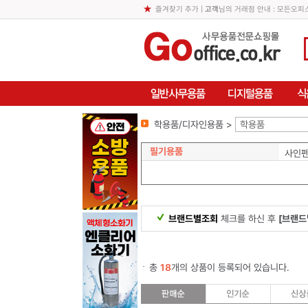
즐겨찾기 추가
|
고객
님의 거래점 안내 : 모든오
학용품/디자인용품 >
학용품
필기용품
사인
브랜드별조회
체크를 하신 후
[브랜드
총
18
개의 상품이 등록되어 있습니다.