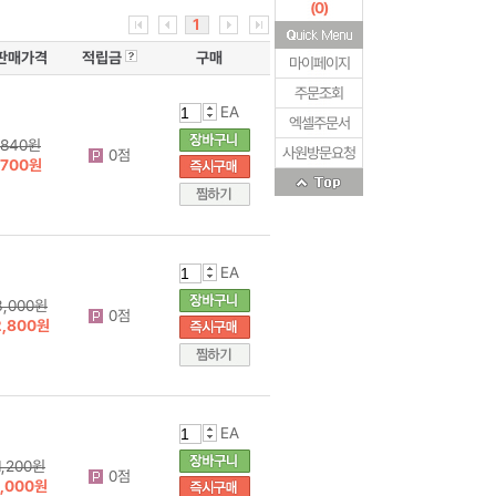
(
0
)
1
판매가격
적립금
구매
마이페이지
주문조회
EA
엑셀주문서
840원
사원방문요청
0점
700원
EA
3,000원
0점
2,800원
EA
1,200원
0점
1,000원