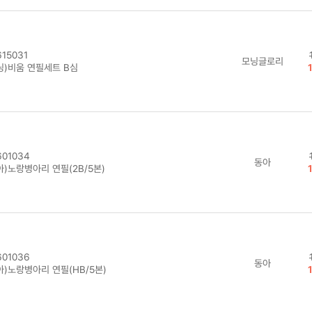
15031
모닝글로리
닝)비움 연필세트 B심
01034
동아
아)노랑병아리 연필(2B/5본)
01036
동아
아)노랑병아리 연필(HB/5본)