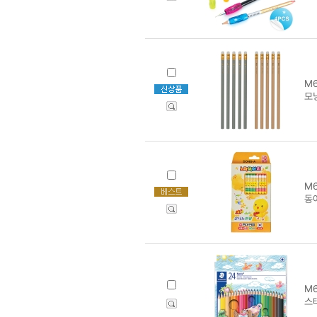
M6
모
M6
동
M6
스