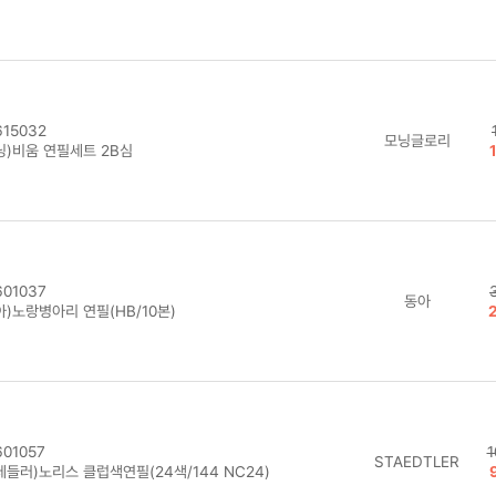
15032
모닝글로리
닝)비움 연필세트 2B심
01037
동아
아)노랑병아리 연필(HB/10본)
01057
1
STAEDTLER
테들러)노리스 클럽색연필(24색/144 NC24)