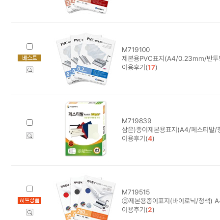
M719100
제본용PVC표지(A4/0.23mm/반투
이용후기(
17
)
M719839
삼은)종이제본용표지(A4/페스티발/
이용후기(
4
)
M719515
ⓓ제본용종이표지(바이로닉/청색) A
이용후기(
2
)