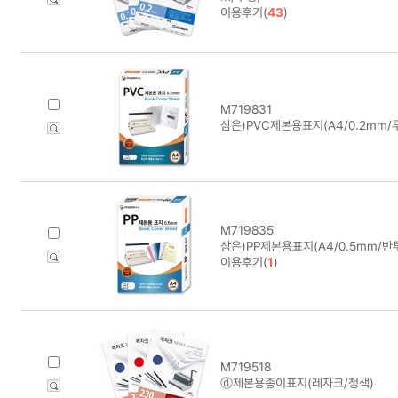
이용후기(
43
)
M719831
삼은)PVC제본용표지(A4/0.2mm/
M719835
삼은)PP제본용표지(A4/0.5mm/반
이용후기(
1
)
M719518
ⓓ제본용종이표지(레자크/청색)