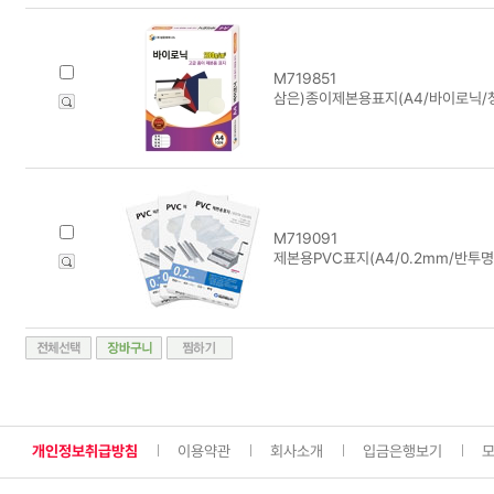
M719851
삼은)종이제본용표지(A4/바이로닉/
M719091
제본용PVC표지(A4/0.2mm/반투명
개인정보취급방침
이용약관
회사소개
입금은행보기