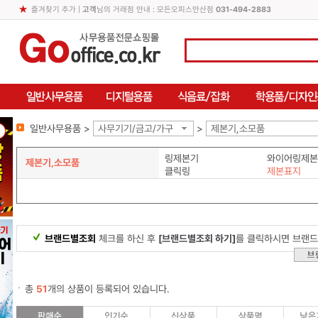
즐겨찾기 추가
|
고객
님의 거래점 안내 : 모든오피스안산점
031-494-2883
일반사무용품 >
사무기기/금고/가구
>
제본기,소모품
링제본기
와이어링제본
제본기,소모품
클릭링
제본표지
브랜드별조회
체크를 하신 후
[브랜드별조회 하기]
를 클릭하시면 브랜드
총
51
개의 상품이 등록되어 있습니다.