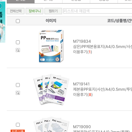
이미지
코드/상품명/
M719834
삼은)PP제본용표지(A4/0.5mm/사
이용후기(
1
)
M719141
제본용PP표지(사선/A4/0.5mm/투
이용후기(
8
)
M719090
제본용PVC표지(A4/0.2mm/투명)