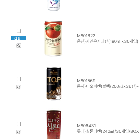
M801622
웅진)자연은사과캔(180ml×30개입)
M801569
동서)티오피캔(블랙/200㎖×36캔)
M806431
롯데)실론티캔(240㎖/30개입/BOX