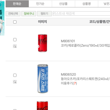
이미지
코드/상품명/
M806101
코카)제로콜라(Zero/190㎖/30개입
M806520
동아오츠카)포카리스웨트캔(240㎖/3
이용후기(
7
)