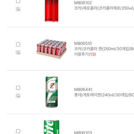
M806102
코카)제로콜라(코카콜라제로/250㎖/
M806510
코카)코카콜라 캔(250ml/30개입/B
이용후기(
13
)
M806441
롯데)게토레이캔(240㎖/30개입/BO
M806103