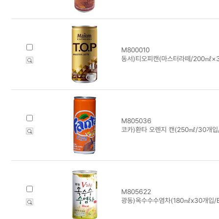
M800010
동서)티오피캔(마스터라떼/200㎖×3
M805036
코카)환타 오렌지 캔(250㎖/30개입/
M805622
광동)옥수수수염차(180㎖x30개입/B