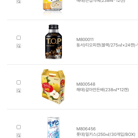
해태)큰집식혜(238㎖*12캔)
M800011
동서)티오피캔(블랙/275㎖×24캔)
M800548
해태)갈아만든배(238㎖*12캔)
M806456
롯데)밀키스(250㎖/30개입/BOX)