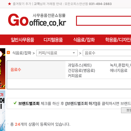
즐겨찾기 추가
|
고객
님의 거래점 안내 : 모든오피스안산점
031-494-2883
식음료/잡화 >
커피/식음료
>
음료수
과일쥬스(패트)
녹차,혼합차
음료수
건강음료(병음료)
에너지음료
커피음료
브랜드별조회
체크를 하신 후
[브랜드별조회 하기]
를 클릭하시면 브랜드
총
24
개의 상품이 등록되어 있습니다.