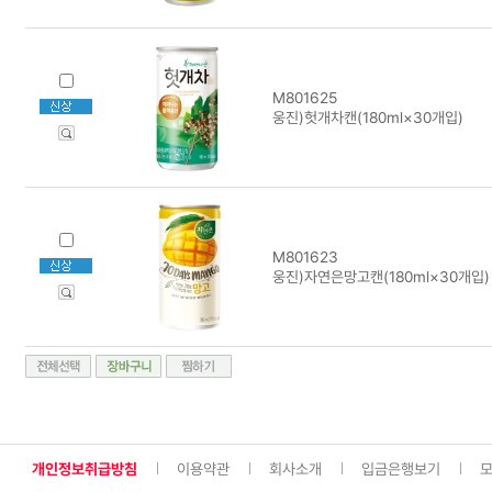
M801625
웅진)헛개차캔(180ml×30개입)
M801623
웅진)자연은망고캔(180ml×30개입)
개인정보취급방침
이용약관
회사소개
입금은행보기