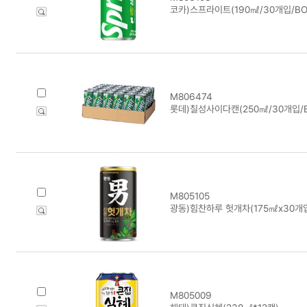
코카)스프라이트(190㎖/30개입/BO
M806474
롯데)칠성사이다캔(250㎖/30개입/B
M805105
광동)힘찬하루 헛개차(175㎖x30개입
M805009