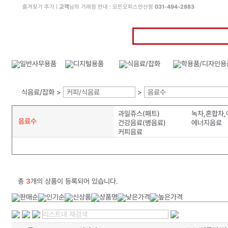
즐겨찾기 추가
|
고객
님의 거래점 안내 : 모든오피스안산점
031-494-2883
식음료/잡화 >
커피/식음료
>
음료수
과일쥬스(패트)
녹차,혼합차
음료수
건강음료(병음료)
에너지음료
커피음료
총
3
개의 상품이 등록되어 있습니다.