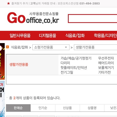
즐겨찾기 추가
|
고객
님의 거래점 안내 : 모든오피스안산점
031-494-2883
식음료/잡화 >
소형가전용품
>
생활가전용품
가습/제습/공기청정기
무선주전자
다리미
헤어드라이
생활가전용품
핫플레이트/인덕션
보풀제거기
전기그릴
기타가전
총
2
개의 상품이 등록되어 있습니다.