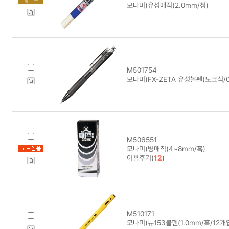
모나미)유성매직(2.0mm/청)
M501754
모나미)FX-ZETA 유성볼펜(노크식/0
M506551
모나미)병매직(4~8mm/흑)
이용후기(
12
)
M510171
모나미)뉴153볼펜(1.0mm/흑/12개입